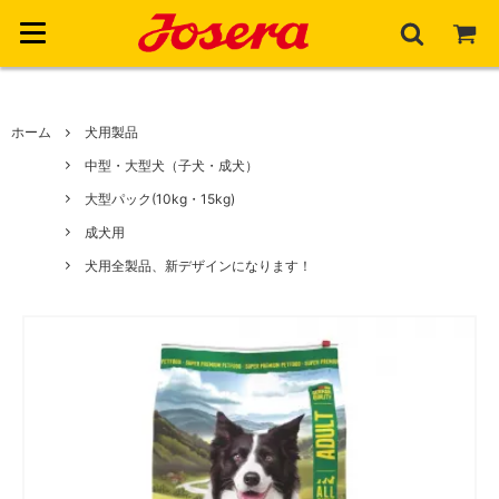
ホーム
ホーム
犬用製品
中型・大型犬（子犬・成犬）
犬用製品
大型パック(10kg・15kg)
犬用製品一覧
成犬用
猫用製品
犬用全製品、新デザインになります！
子犬用
猫用製品一覧
ジョセラについて
成犬用
子猫用
ジョセラについて
高齢犬用
お客様サポート
成猫用
サステナビリティ
アカウント
高齢猫用
納得の品質
ご利用ガイド
よくある質問