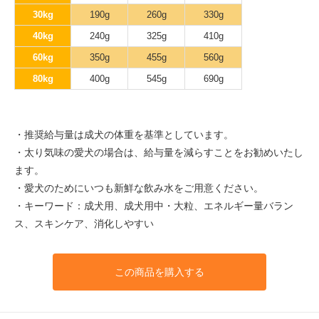
30kg
190g
260g
330g
40kg
240g
325g
410g
60kg
350g
455g
560g
80kg
400g
545g
690g
・推奨給与量は成犬の体重を基準としています。
・太り気味の愛犬の場合は、給与量を減らすことをお勧めいたし
ます。
・愛犬のためにいつも新鮮な飲み水をご用意ください。
・キーワード：成犬用、成犬用中・大粒、エネルギー量バラン
ス、スキンケア、消化しやすい
この商品を購入する