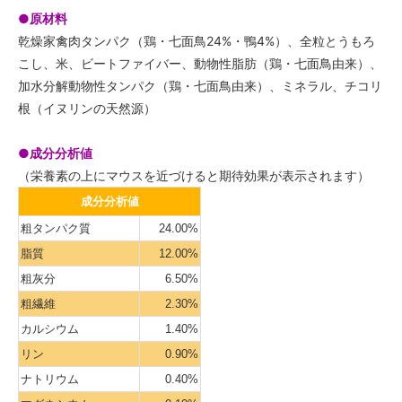
●原材料
乾燥家禽肉タンパク（鶏・七面鳥24%・鴨4%）、全粒とうもろ
こし、米、ビートファイバー、動物性脂肪（鶏・七面鳥由来）、
加水分解動物性タンパク（鶏・七面鳥由来）、ミネラル、チコリ
根（イヌリンの天然源）
●成分分析値
（栄養素の上にマウスを近づけると期待効果が表示されます）
成分分析値
粗タンパク質
24.00%
脂質
12.00%
粗灰分
6.50%
粗繊維
2.30%
カルシウム
1.40%
リン
0.90%
ナトリウム
0.40%