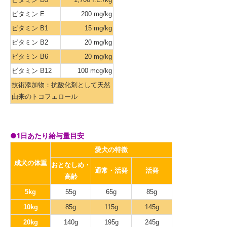
ビタミン E
200 mg/kg
ビタミン B1
15 mg/kg
ビタミン B2
20 mg/kg
ビタミン B6
20 mg/kg
ビタミン B12
100 mcg/kg
技術添加物：抗酸化剤として天然
由来のトコフェロール
●1日あたり給与量目安
愛犬の特徴
成犬の体重
おとなしめ・
通常・活発
活発
高齢
5kg
55g
65g
85g
10kg
85g
115g
145g
20kg
140g
195g
245g