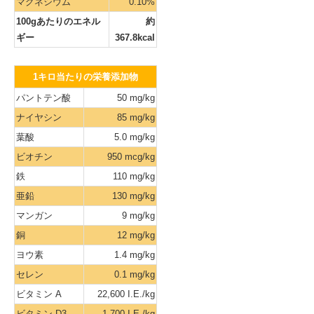
マグネシウム
0.10%
100gあたりのエネル
約
ギー
367.8kcal
1キロ当たりの栄養添加物
パントテン酸
50 mg/kg
ナイヤシン
85 mg/kg
葉酸
5.0 mg/kg
ビオチン
950 mcg/kg
鉄
110 mg/kg
亜鉛
130 mg/kg
マンガン
9 mg/kg
銅
12 mg/kg
ヨウ素
1.4 mg/kg
セレン
0.1 mg/kg
ビタミン A
22,600 I.E./kg
ビタミン D3
1,700 I.E./kg