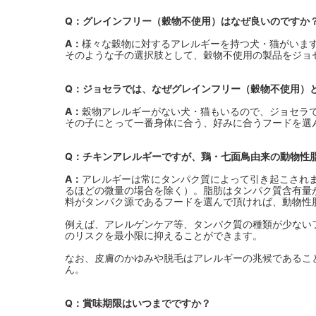
Q：グレインフリー（穀物不使用）はなぜ良いのですか
A：
様々な穀物に対するアレルギーを持つ犬・猫がいま
そのような子の選択肢として、穀物不使用の製品をジョ
Q：ジョセラでは、なぜグレインフリー（穀物不使用）
A：
穀物アレルギーがない犬・猫もいるので、ジョセラ
その子にとって一番身体に合う、好みに合うフードを選
Q：チキンアレルギーですが、鶏・七面鳥由来の動物性
A：
アレルギーは常にタンパク質によって引き起こされ
るほどの微量の場合を除く）。脂肪はタンパク質含有量
料がタンパク源であるフードを選んで頂ければ、動物性
例えば、アレルゲンケア等、タンパク質の種類が少ない
のリスクを最小限に抑えることができます。
なお、皮膚のかゆみや脱毛はアレルギーの兆候であるこ
ん。
Q：賞味期限はいつまでですか？