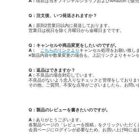
A：
現在は当オフィシャルショップおよびAmazonで販
Q：注文後、いつ発送されますか？
A：
原則2営業日以内に発送しております。
営業日は祝日を除く月曜日から金曜日までです。
Q：キャンセルや商品変更をしたいのですが。
A：
こちらのリンクより
キャンセル処理をお願い致し
※製品内容や数量変更の場合も、上記リンクよりキャン
Q：返品はできますか？
A：
不良品の場合対応しています。
不良品がないよう念入りなチェックと管理をしておりま
その他、ご質問、不安な点等がございましたら、お問い
Q：製品のレビューを書きたいのですが。
A：
ありがとうございます。
各製品ページの「レビューを投稿」をクリックいただく
会員ページにログインが必要なため、お買い上げ時に会