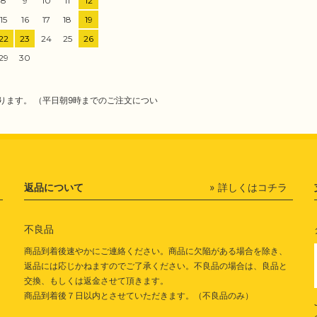
8
9
10
11
12
15
16
17
18
19
22
23
24
25
26
29
30
ります。 （平日朝9時までのご注文につい
返品について
» 詳しくはコチラ
不良品
商品到着後速やかにご連絡ください。商品に欠陥がある場合を除き、
返品には応じかねますのでご了承ください。不良品の場合は、良品と
交換、もしくは返金させて頂きます。
商品到着後７日以内とさせていただきます。（不良品のみ）