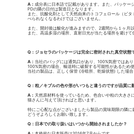
A：
成分表に日本語で記載があります。また、パッケー
PDの隣の日付は製造日となります。
また、抗酸化剤として天然由来のトコフェロール（ビタ
べられなくなるわけではございません。
また、開封後は酸化が進みますので、2週間から１ヶ月
また、高温多湿の場所、直射日光が当たる場所を避けて
Q：ジョセラのパッケージは完全に密封された真空状態
A：
当社のバッグには通気口があり、100%気密ではあ
100%気密の場合、輸送時に破裂する可能性があるため
当社の製品は、正しく保管 (冷暗所、乾燥状態) した場
Q：粒／キブルの色や形がいつもと違うのですが品質に
A：
天然原材料を使っているため、色合いや粒の大きさ
猫さんに与えて頂ければと思います。
特にご心配な点がございましたら製品の賞味期限の隣に
どうぞよろしくお願い致します。
Q：日本での取り扱いはいつから開始されましたか？
A：
本格的な日本販売は2016年7月からです。