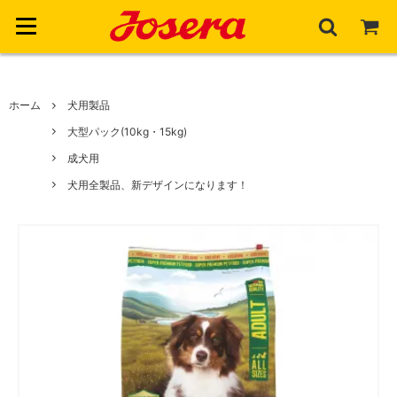
ホーム
ホーム
犬用製品
大型パック(10kg・15kg)
犬用製品
成犬用
犬用製品一覧
犬用全製品、新デザインになります！
猫用製品
子犬用
猫用製品一覧
ジョセラについて
成犬用
子猫用
ジョセラについて
高齢犬用
お客様サポート
成猫用
サステナビリティ
アカウント
高齢猫用
納得の品質
ご利用ガイド
よくある質問