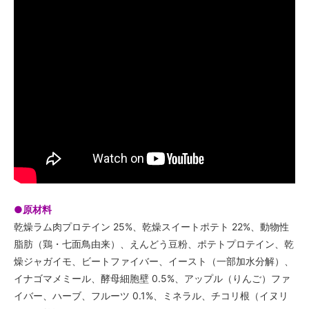
●原材料
乾燥ラム肉プロテイン 25%、乾燥スイートポテト 22%、動物性
脂肪（鶏・七面鳥由来）、えんどう豆粉、ポテトプロテイン、乾
燥ジャガイモ、ビートファイバー、イースト（一部加水分解）、
イナゴマメミール、酵母細胞壁 0.5%、アップル（りんご）ファ
イバー、ハーブ、フルーツ 0.1%、ミネラル、チコリ根（イヌリ