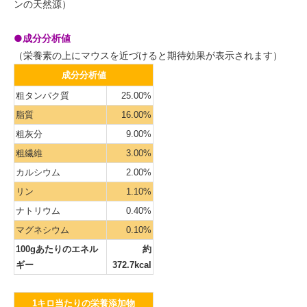
ンの天然源）
●成分分析値
（栄養素の上にマウスを近づけると期待効果が表示されます）
成分分析値
粗タンパク質
25.00%
脂質
16.00%
粗灰分
9.00%
粗繊維
3.00%
カルシウム
2.00%
リン
1.10%
ナトリウム
0.40%
マグネシウム
0.10%
100gあたりのエネル
約
ギー
372.7kcal
1キロ当たりの栄養添加物