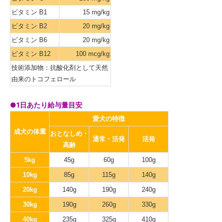
ビタミン B1
15 mg/kg
ビタミン B2
20 mg/kg
ビタミン B6
20 mg/kg
ビタミン B12
100 mcg/kg
技術添加物：抗酸化剤として天然
由来のトコフェロール
●1日あたり給与量目安
愛犬の特徴
成犬の体重
おとなしめ・
通常・活発
活発
高齢
5kg
45g
60g
100g
10kg
85g
115g
140g
20kg
140g
190g
240g
30kg
190g
260g
330g
40kg
235g
325g
410g