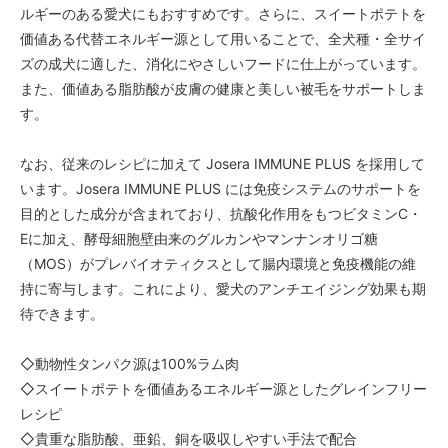
ルギーのある愛犬にもおすすめです。さらに、スイートポテトを
価値ある代替エネルギー源として用いることで、全犬種・全サイ
ズの成犬に適した、消化にやさしいフードに仕上がっています。
また、価値ある脂肪酸が皮膚の健康と美しい被毛をサポートしま
す。
なお、従来のレシピに加えて Josera IMMUNE PLUS を採用して
います。Josera IMMUNE PLUS には免疫システムのサポートを
目的とした成分が含まれており、抗酸化作用をもつビタミンC・
Eに加え、酵母細胞壁由来のグルカンやマンナンオリゴ糖
（MOS）がプレバイオティクスとして腸内環境と免疫機能の維
持に寄与します。これにより、愛犬のアンチエイジング効果も期
待できます。
◇動物性タンパク源は100%ラム肉
◇スイートポテトを価値あるエネルギー源としたグレインフリー
レシピ
◇貴重な脂肪酸、亜鉛、銅を吸収しやすい手法で配合