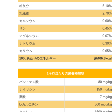
粗灰分
5.10%
粗繊維
2.70%
カルシウム
0.60%
リン
0.45%
マグネシウム
0.07%
ナトリウム
0.30%
カリウム
0.65%
100gあたりのエネルギー
約406.8kcal
1キロ当たりの栄養添加物
パントテン酸
80 mg/kg
ナイヤシン
150 mg/kg
葉酸
7 mg/kg
L-カルニチン
500 mcg/kg
タウリン
1600 mg/kg