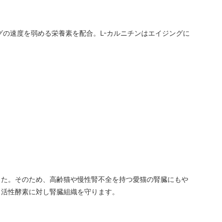
グの速度を弱める栄養素を配合。L-カルニチンはエイジングに
した。そのため、高齢猫や慢性腎不全を持つ愛猫の腎臓にもや
、活性酵素に対し腎臓組織を守ります。