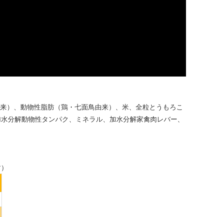
・牛由来）、動物性脂肪（鶏・七面鳥由来）、米、全粒とうもろこ
加水分解動物性タンパク、ミネラル、加水分解家禽肉レバー、
す）