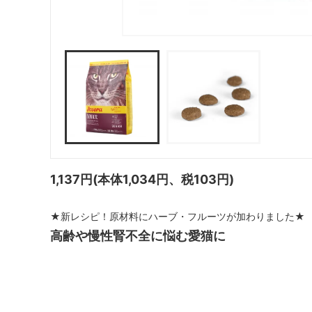
1,137円(本体1,034円、税103円)
★新レシピ！原材料にハーブ・フルーツが加わりました★
高齢や慢性腎不全に悩む愛猫に