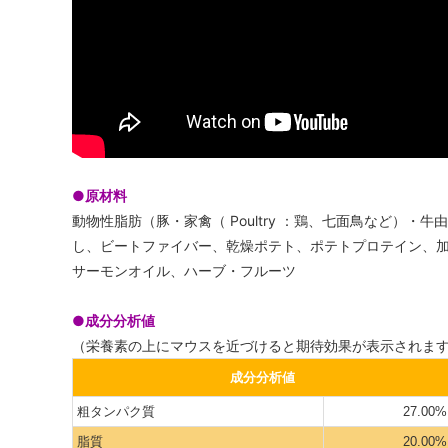
●原材料
動物性脂肪（豚・家禽（ Poultry ：鶏、七面鳥など）
し、ビートファイバー、乾燥ポテト、ポテトプロテイン、
サーモンオイル、ハーブ・フルーツ
●成分分析値
（栄養素の上にマウスを近づけると期待効果が表示されま
成分分析値
粗タンパク質
27.00%
脂質
20.00%