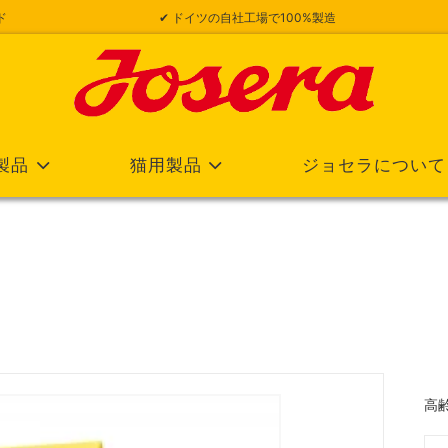
ド
✔ ドイツの自社工場で100%製造
製品
猫用製品
ジョセラについて
高